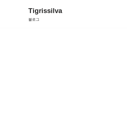
Tigrissilva
콘
블로그
텐
츠
로
건
너
뛰
기