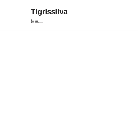
Tigrissilva
콘
블로그
텐
츠
로
건
너
뛰
기