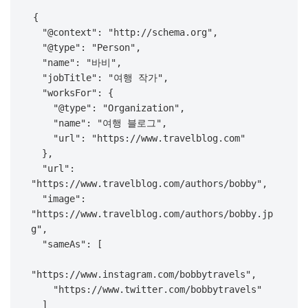
{

  "@context": "http://schema.org",

  "@type": "Person",

  "name": "바비",

  "jobTitle": "여행 작가",

  "worksFor": {

    "@type": "Organization",

    "name": "여행 블로그",

    "url": "https://www.travelblog.com"

  },

  "url": 
"https://www.travelblog.com/authors/bobby",

  "image": 
"https://www.travelblog.com/authors/bobby.jp
g",

  "sameAs": [

"https://www.instagram.com/bobbytravels",

    "https://www.twitter.com/bobbytravels"

  ]
