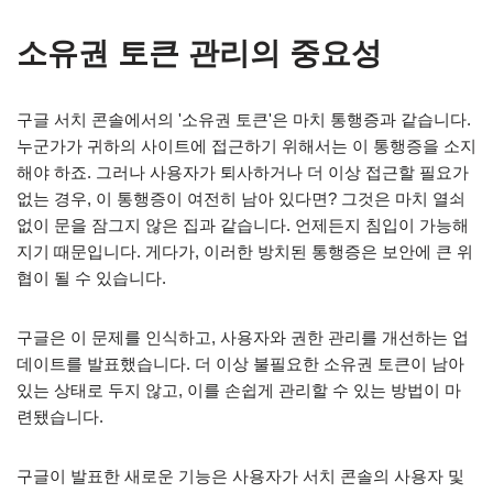
소유권 토큰 관리의 중요성
구글 서치 콘솔에서의 '소유권 토큰'은 마치 통행증과 같습니다.
누군가가 귀하의 사이트에 접근하기 위해서는 이 통행증을 소지
해야 하죠. 그러나 사용자가 퇴사하거나 더 이상 접근할 필요가
없는 경우, 이 통행증이 여전히 남아 있다면? 그것은 마치 열쇠
없이 문을 잠그지 않은 집과 같습니다. 언제든지 침입이 가능해
지기 때문입니다. 게다가, 이러한 방치된 통행증은 보안에 큰 위
협이 될 수 있습니다.
구글은 이 문제를 인식하고, 사용자와 권한 관리를 개선하는 업
데이트를 발표했습니다. 더 이상 불필요한 소유권 토큰이 남아
있는 상태로 두지 않고, 이를 손쉽게 관리할 수 있는 방법이 마
련됐습니다.
구글이 발표한 새로운 기능은 사용자가 서치 콘솔의 사용자 및