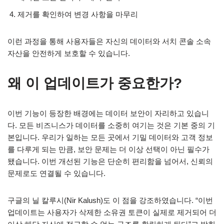
제거를 확인하여 변경 사항을 마무리
이런 과정을 통해 사용자들은 자신의 데이터와 서치 콘솔 소속
자산을 안전하게 보호할 수 있습니다.
왜 이 업데이트가 중요한가?
이번 기능이 등장한 배경에는 데이터 보안이 자리하고 있습니
다. 모든 비즈니스가 데이터를 소중히 여기는 것은 기본 중의 기
본입니다. 우리가 일하는 모든 곳에서 기밀 데이터와 고객 정보
를 다루게 되는 만큼, 보안 문제는 더 이상 선택이 아닌 필수가
됐습니다. 이번 개선된 기능은 단순히 편리함을 넘어서, 신뢰의
문제로도 연결될 수 있습니다.
구글의 닐 칼루시(Nir Kalush)도 이 점을 강조하였습니다. “이번
업데이트는 사용자가 삭제한 소유권 토큰이 실제로 제거되어 더