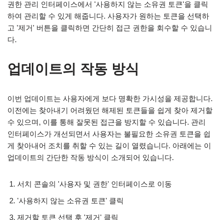
권한 관리 인터페이스에서 '사용하지 않는 소유권 토큰'을 클릭
하여 관리할 수 있게 해줍니다. 사용자가 원하는 토큰을 선택하
고 '제거' 버튼을 클릭하면 간단히 접근 권한을 회수할 수 있습니
다.
업데이트의 작동 방식
이번 업데이트는 사용자에게 보다 명확한 가시성을 제공합니다.
이전에는 찾아내기 어려웠던 해제된 토큰들을 쉽게 찾아 제거할
수 있으며, 이를 통해 잘못된 접근을 방지할 수 있습니다. 관리
인터페이스가 개선되면서 사용자는 불필요한 소유권 토큰을 쉽
게 찾아내어 조치를 취할 수 있는 길이 열렸습니다. 아래에는 이
업데이트의 간단한 작동 방식이 소개되어 있습니다.
서치 콘솔의 '사용자 및 권한' 인터페이스로 이동
'사용하지 않는 소유권 토큰' 클릭
제거할 토큰 선택 후 '제거' 클릭