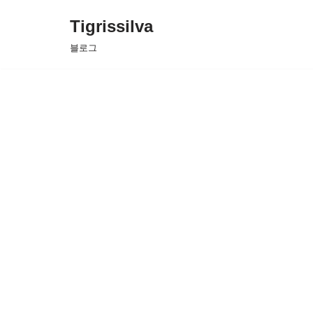
Tigrissilva
콘
블로그
텐
츠
로
건
너
뛰
기